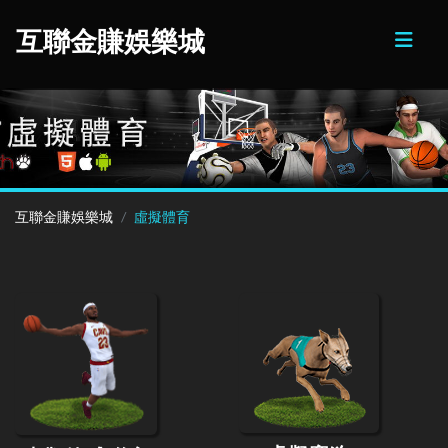
互聯金賺娛樂城
互聯金賺娛樂城
虛擬體育