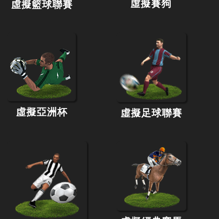
虛擬賽狗
虛擬籃球聯賽
虛擬亞洲杯
虛擬足球聯賽